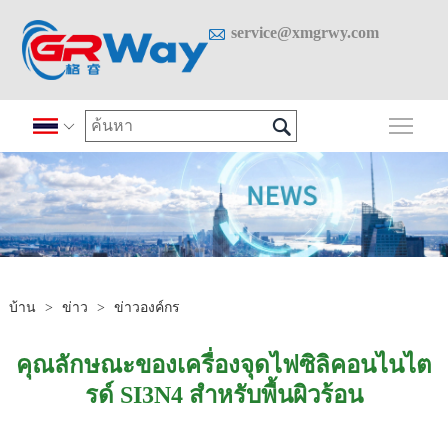

service@xmgrwy.com

สลั

บ้าน
>
ข่าว
>
ข่าวองค์กร
คุณลักษณะของเครื่องจุดไฟซิลิคอนไนไต
รด์ SI3N4 สำหรับพื้นผิวร้อน